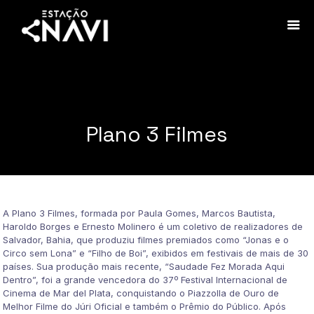
Plano 3 Filmes
A Plano 3 Filmes, formada por Paula Gomes, Marcos Bautista,
Haroldo Borges e Ernesto Molinero é um coletivo de realizadores de
Salvador, Bahia, que produziu filmes premiados como “Jonas e o
Circo sem Lona” e “Filho de Boi”, exibidos em festivais de mais de 30
países. Sua produção mais recente, “Saudade Fez Morada Aqui
Dentro”, foi a grande vencedora do 37º Festival Internacional de
Cinema de Mar del Plata, conquistando o Piazzolla de Ouro de
Melhor Filme do Júri Oficial e também o Prêmio do Público. Após